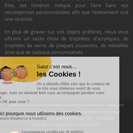
Élite, est l’endroit indiqué pour faire faire vos
récompenses personnalisées afin que l’évènement soit
une réussite.
En plus de graver sur vos objets préférés, nous vous
offrons un vaste choix de trophées, d’acryliques, de
trophées de verre, de plaques souvenirs, de médailles
ainsi que de cadeaux personnalisés.
Appelez-nous au
(450) 435-7551
ons-septiques
•
fissuresdefondation.ca/fissures-de-fondation
•
www.pompagede
Tous droits réservés ©
www.centredegravureelite.ca
•
Sitemap
•
Créé et hébergé chez MaPlateforme.ca
•
RSS
•
Conditions
d'utilisation et politique de confidentialité